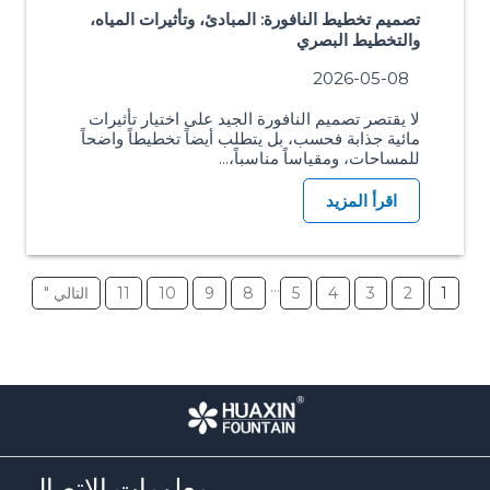
تصميم تخطيط النافورة: المبادئ، وتأثيرات المياه،
والتخطيط البصري
2026-05-08
لا يقتصر تصميم النافورة الجيد على اختيار تأثيرات
مائية جذابة فحسب، بل يتطلب أيضاً تخطيطاً واضحاً
للمساحات، ومقياساً مناسباً،...
اقرأ المزيد
…
1
2
3
4
5
8
9
10
11
التالي "
معلومات الاتصال.