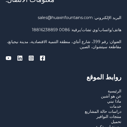
البريد الإلكتروني: sales@huaxinfountains.com
هاتف/واتساب/وي تشات/برقية: 0086 18816238859
العنوان: رقم 399، شارع أنتاي، منطقة التنمية الاقتصادية، مدينة نيجيانغ،
مقاطعة سيتشوان، الصين.
روابط الموقع
الرئيسية
عن هو آشين
ماذا نبني
خدمات
دراسات حالة المشاريع
منتجات النوافير
تحميل
مدونة او مذكرة