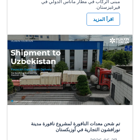
مبنى الركاب في مطار ماناس الدولي في
قيرغيزستان.
اقرأ المزيد
تم شحن معدات النافورة لمشروع نافورة مدينة
نورافشون التجارية في أوزبكستان