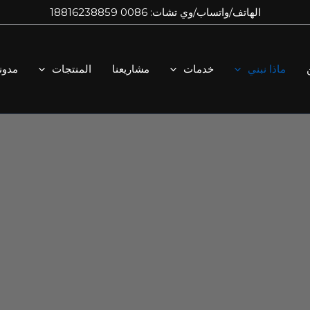
الهاتف/واتساب/وي تشات: 0086 18816238859
ماذا نبني
خدمات
مشاريعنا
المنتجات
مدون