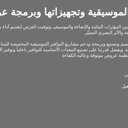
الموسيقية وتجهيزاتها وبرمجة ع
ق بين المؤثرات المائية والإضاءة والموسيقى وتوقيت العرض لتقديم أدا
 والأثر البصري المميّز.
 شركة "هواشين" (Huaxin Fountain) تصميم وتصنيع وبرمجة ودعم مشاريع النوافير الموسيقية ال
 وبفضل قدرتنا على تصنيع المعدات الأساسية للنوافير داخلياً وتوفير 
 أنظمة عروض موثوقة وعالية الكفاءة.
ى
غيل