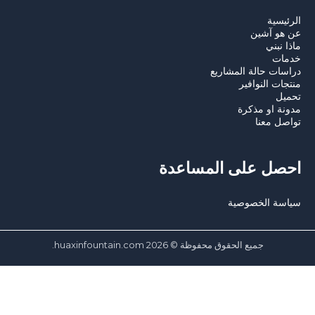
لرئيسية
ن هو آشين
اذا نبني
دمات
راسات حالة المشاريع
نتجات النوافير
حميل
دونة او مذكرة
واصل معنا
حصل على المساعدة
ياسة الخصوصية
جميع الحقوق محفوظة © 2026 huaxinfountain.com.