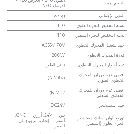
الطول 240 × العرض 420 ×
الحجم (مم)
الارتفاع 740
الوزن الإجمالي
37kg
نسبة التخفيض للجزء العلوي
1:10
نسبة التخفيض للجزء السفلي
1:10
جهد تشغيل المحرك الخطوي
AC55V-70V
قدرة المحرك الخطوي
200W
عدد أطوار المحرك الخطوي
ثنائي الطور
أقصى عزم دوران للمحرك
8.5(N.M)
الخطوي العلوي
أقصى عزم دوران للمحرك
12(N.M)
الخطوي السفلي
جهد المستشعر
DC24V
بني — 24V؛ أزرق — GND؛
توزيع ألوان أسلاك مستشعر
أصفر — إشارة الرجوع إلى
الجزء العلوي (السفلي)
الصفر