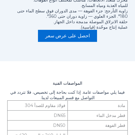
محرك متعدد الاتجاهات، مناسب لمختلف أنواع الفوهات.
للمياه العذبة ومياه المسابح.
زاوية التأرجح: جزء الفوهة — مدى الدوران فوق سطح الماء حتى
180°. الجزء العلوي — زاوية دوران حتى 360°.
حلقة الانزلاق الموصلة مدمجة داخل الجهاز.
عملية إنتاج موحّدة (قياسية).
احصل على عرض سعر
المواصفات الفنية
فيما يلي مواصفات عامة. إذا كنت بحاجة إلى تخصيص، فلا تتردد في
التواصل مع قسم المبيعات لدينا.
مادة
فولاذ مقاوم للصدأ 304
قطر مدخل الماء
DN65
قطر الفوهة
DN50