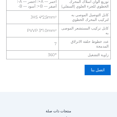
توزيع ألوان أسلاك المحرك
أحمر — A+؛ أخضر — A-؛
الخطوي للجزء العلوي (السفلي)
أصفر — B+؛ أسود — B-
كابل التوصيل الموصى به
JHS 4*2,5mm²
لتركيب المحرك الخطوي
كابل تركيب المستشعر الموصى
PVVP 3*1.0mm²
به
عدد خطوط حلقة الانزلاق
7
المدمجة
زاوية التشغيل
360°
اتصل بنا
منتجات ذات صلة