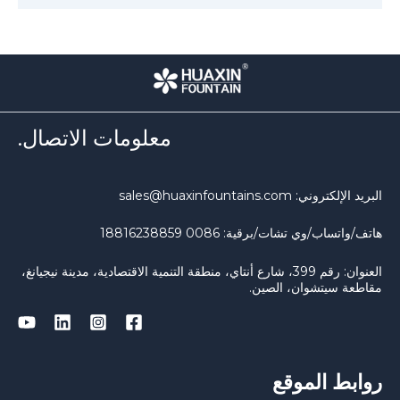
معلومات الاتصال.
بريد الإلكتروني: sales@huaxinfountains.com
اتف/واتساب/وي تشات/برقية: 0086 18816238859
العنوان: رقم 399، شارع أنتاي، منطقة التنمية الاقتصادية، مدينة نيجيانغ،
قاطعة سيتشوان، الصين.
وابط الموقع