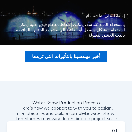
إسقاط على شاشة مائية
باستخدام الماء كشاشة، يمكنك إسقاط مقاطع فيديو عليه. يمكن
استخدامه بشكل مستقل أو إضافته إلى مشروع النافورة الراقصة.
يجذب الحشود بسهولة.
أخبر مهندسينا بالتأثيرات التي تريدها
Water Show Production Process
Here’s how we cooperate with you to design,
manufacture, and build a complete water show.
Timeframes may vary depending on project scale.
01