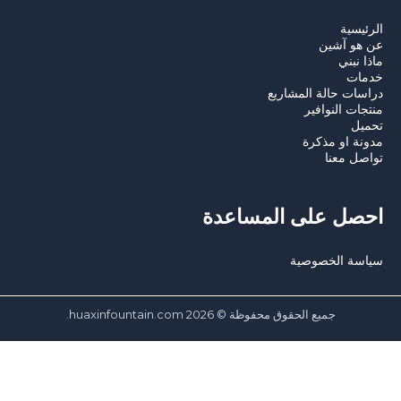
لرئيسية
ن هو آشين
اذا نبني
دمات
راسات حالة المشاريع
نتجات النوافير
حميل
دونة او مذكرة
واصل معنا
حصل على المساعدة
ياسة الخصوصية
جميع الحقوق محفوظة © 2026 huaxinfountain.com.