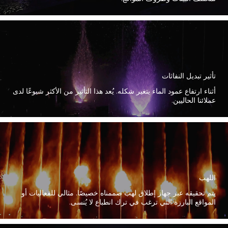
تأثير تبديل النفاثات
أثناء ارتفاع عمود الماء يتغير شكله. يُعد هذا التأثير من الأكثر شيوعًا لدى
عملائنا الحاليين.
اللهب
يتم تحقيقه عبر جهاز إطلاق لهب صممناه خصيصًا. مثالي للفعاليات أو
المواقع البارزة التي ترغب في ترك انطباع لا يُنسى.