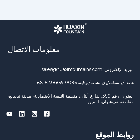
معلومات الاتصال.
بريد الإلكتروني: sales@huaxinfountains.com
اتف/واتساب/وي تشات/برقية: 0086 18816238859
العنوان: رقم 399، شارع أنتاي، منطقة التنمية الاقتصادية، مدينة نيجيانغ،
قاطعة سيتشوان، الصين.
وابط الموقع