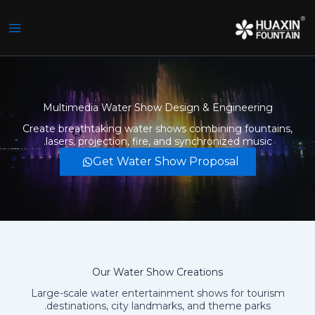
ي
توى
Multimedia Water Show Design & Engineering
Create breathtaking water shows combining fountains,
lasers, projection, fire, and synchronized music.
Get Water Show Proposal
Our Water Show Creations
Large-scale water entertainment shows for tourism
destinations, city landmarks, and theme parks.