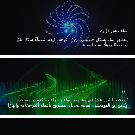
سلة زهور دوّارة
ينطلق الماء بشكل حلزوني من 12 فوهة دقيقة، مُشكّلًا شكلًا مائيًا
ديناميكيًا مذهلًا يشبه السلة.
ليزر
يُستخدم الليزر عادةً في مشاريع النوافير الراقصة كعنصر مساعد،
ويُدمج مع الموسيقى المائية ليجعل المشروع بأكمله أكثر فخامة وإبهارًا.