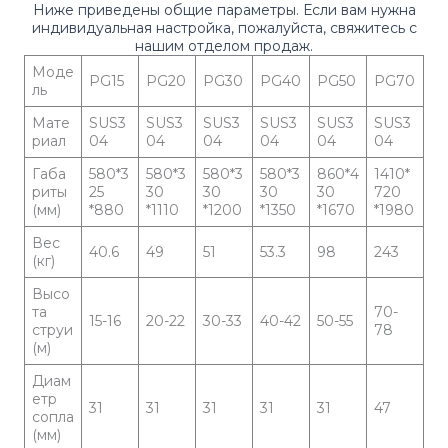
Ниже приведены общие параметры. Если вам нужна
индивидуальная настройка, пожалуйста, свяжитесь с
нашим отделом продаж.
Моде
PG15
PG20
PG30
PG40
PG50
PG70
ль
Мате
SUS3
SUS3
SUS3
SUS3
SUS3
SUS3
риал
04
04
04
04
04
04
Габа
580*3
580*3
580*3
580*3
860*4
1410*
риты
25
30
30
30
30
720
(мм)
*880
*1110
*1200
*1350
*1670
*1980
Вес
40.6
49
51
53.3
98
243
(кг)
Высо
та
70-
15-16
20-22
30-33
40-42
50-55
струи
78
(м)
Диам
етр
31
31
31
31
31
47
сопла
(мм)