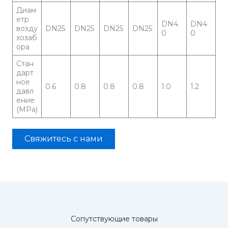
Диам
етр
DN4
DN4
возду
DN25
DN25
DN25
DN25
0
0
хозаб
ора
Стан
дарт
ное
0.6
0.8
0.8
0.8
1.0
1.2
давл
ение
(MPa)
Свяжитесь с нами
Сопутствующие товары