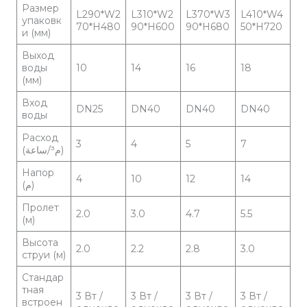
Размер
L290*W2
L310*W2
L370*W3
L410*W4
упаковк
70*H480
90*H600
90*H680
50*H720
и (мм)
Выход
воды
10
14
16
18
(мм)
Вход
DN25
DN40
DN40
DN40
воды
Расход
3
4
5
7
(م³/ساعة)
Напор
4
10
12
14
(م)
Пролет
2.0
3.0
4.7
5.5
(м)
Высота
2.0
2.2
2.8
3.0
струи (м)
Стандар
тная
3 Вт /
3 Вт /
3 Вт /
3 Вт /
встроен