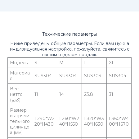
Технические параметры
Ниже приведены общие параметры. Если вам нужна
индивидуальная настройка, пожалуйста, свяжитесь с
нашим отделом продаж.
Модель
S
M
L
XL
Материа
SUS304
SUS304
SUS304
SUS304
л
Вес
нетто
11
14
23.8
31
(كجم)
Размер
выпрями
L240*W2
L260*W2
L320*W3
L360*W4
тельного
20*H430
40*H550
40*H630
00*H670
цилиндр
а (мм)