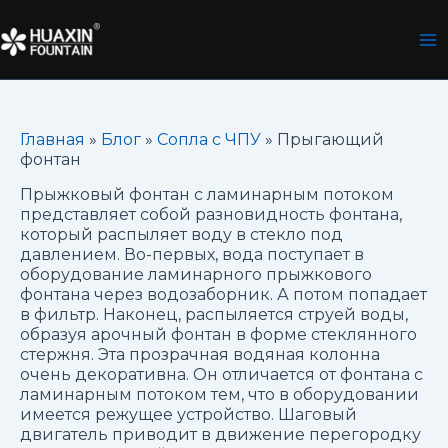
Перейти
к
содержимому
Главная
»
Блог
»
Сопла с ЧПУ
»
Прыгающий
фонтан
Прыжковый фонтан с ламинарным потоком
представляет собой разновидность фонтана,
который распыляет воду в стекло под
давлением. Во-первых, вода поступает в
оборудование ламинарного прыжкового
фонтана через водозаборник. А потом попадает
в фильтр. Наконец, распыляется струей воды,
образуя арочный фонтан в форме стеклянного
стержня. Эта прозрачная водяная колонна
очень декоративна. Он отличается от фонтана с
ламинарным потоком тем, что в оборудовании
имеется режущее устройство. Шаговый
двигатель приводит в движение перегородку