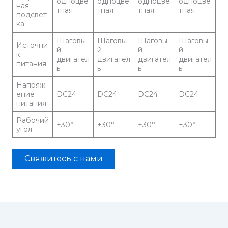
одноцве
одноцве
одноцве
одноцве
ная
тная
тная
тная
тная
подсвет
ка
Шаговы
Шаговы
Шаговы
Шаговы
Источни
й
й
й
й
к
двигател
двигател
двигател
двигател
питания
ь
ь
ь
ь
Напряж
ение
DC24
DC24
DC24
DC24
питания
Рабочий
±30°
±30°
±30°
±30°
угол
Свяжитесь с нами