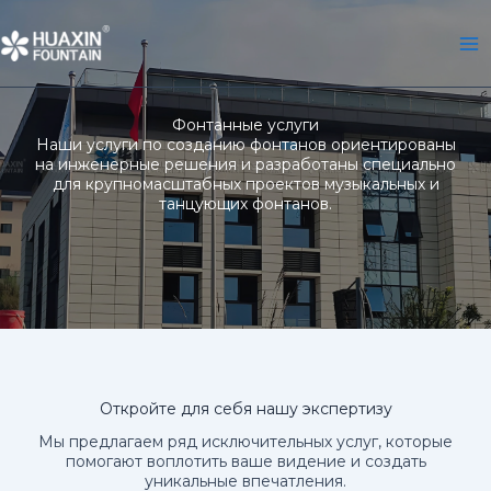
Перейти
к
содержимому
Фонтанные услуги
Наши услуги по созданию фонтанов ориентированы
на инженерные решения и разработаны специально
для крупномасштабных проектов музыкальных и
танцующих фонтанов.
Откройте для себя нашу экспертизу
Мы предлагаем ряд исключительных услуг, которые
помогают воплотить ваше видение и создать
уникальные впечатления.