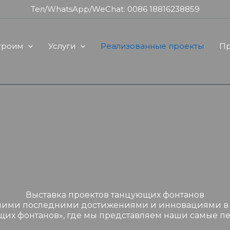
Тел/WhatsApp/WeChat: 0086 18816238859
троим
Услуги
Реализованные проекты
Пр
Выставка проектов танцующих фонтанов
шими последними достижениями и инновациями в
их фонтанов», где мы представляем наши самые п