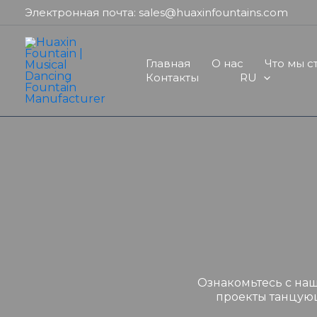
Перейти
Электронная почта: sales@huaxinfountains.com
к
содержимому
Главная
О нас
Что мы с
Контакты
RU
Ознакомьтесь с на
проекты танцующ