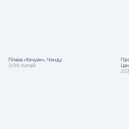
я
Плаза «Хэчуан», Чэнду
Про
2019, Китай
Це
202