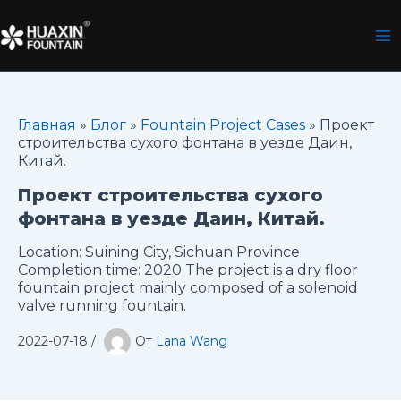
Перейти
к
содержимому
Главная
»
Блог
»
Fountain Project Cases
»
Проект
строительства сухого фонтана в уезде Даин,
Китай.
Проект строительства сухого
фонтана в уезде Даин, Китай.
Location: Suining City, Sichuan Province
Completion time: 2020 The project is a dry floor
fountain project mainly composed of a solenoid
valve running fountain.
2022-07-18
/
От
Lana Wang